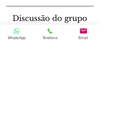
Discussão do grupo
Esse programa está
WhatsApp
Telefone
Email
conectado a um grupo. Você
será adicionado assim que
você se juntar ao programa.
Grupo Eaviation