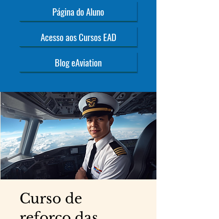
Página do Aluno
Acesso aos Cursos EAD
Blog eAviation
Curso de
reforço das