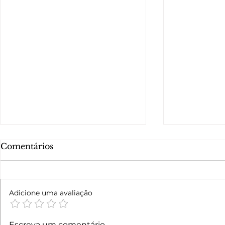
Comentários
Adicione uma avaliação
Entendendo a Potência
A Categori
Escreva um comentário