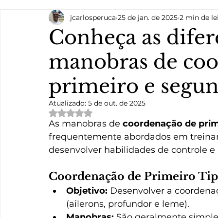
jcarlosperuca
25 de jan. de 2025
2 min de le
Regulamentos de Tráfego Aéreo
Teoria de Voo
Conheça as difer
manobras de coo
primeiro e segun
Atualizado:
5 de out. de 2025
Avaliado com NaN de 5 estrelas.
As manobras de 
coordenação de prim
frequentemente abordados em treinam
desenvolver habilidades de controle e 
Coordenação de Primeiro Ti
Objetivo:
 Desenvolver a coordena
(ailerons, profundor e leme).
Manobras:
 São geralmente simple