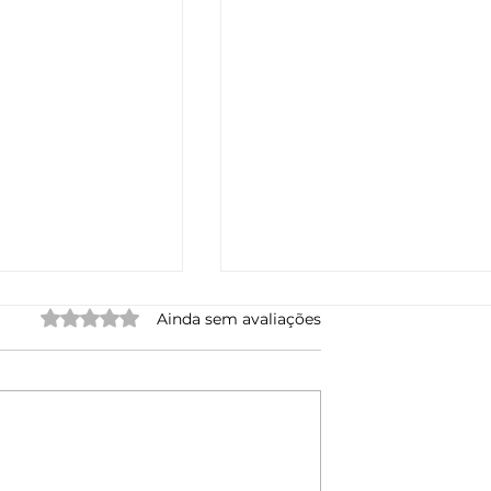
Avaliado com 0 de 5 estrelas.
Ainda sem avaliações
a LSA e o Papel
Velocidades na Aviação: