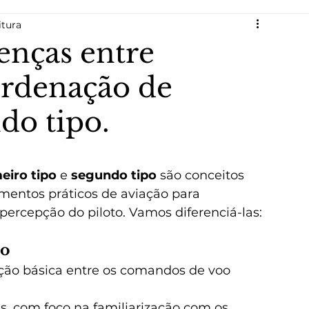
itura
 do Avião
enças entre
rdenação de
do tipo.
eiro tipo
 e 
segundo tipo
 são conceitos 
entos práticos de aviação para 
percepção do piloto. Vamos diferenciá-las:
po
ção básica entre os comandos de voo 
s, com foco na familiarização com os 