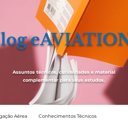
log eAVIATIO
Assuntos técnicos, curiosidades e material
complementar para seus estudos.
gação Aérea
Conhecimentos Técnicos